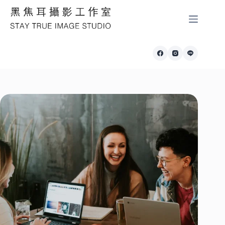
跳
至
主
要
內
容