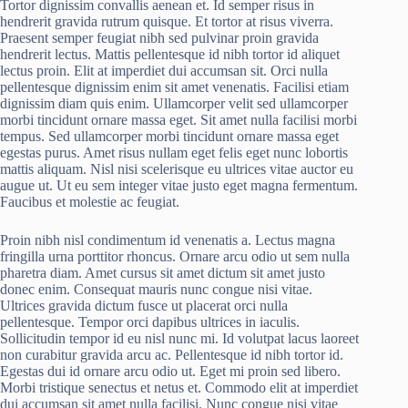
Tortor dignissim convallis aenean et. Id semper risus in
hendrerit gravida rutrum quisque. Et tortor at risus viverra.
Praesent semper feugiat nibh sed pulvinar proin gravida
hendrerit lectus. Mattis pellentesque id nibh tortor id aliquet
lectus proin. Elit at imperdiet dui accumsan sit. Orci nulla
pellentesque dignissim enim sit amet venenatis. Facilisi etiam
dignissim diam quis enim. Ullamcorper velit sed ullamcorper
morbi tincidunt ornare massa eget. Sit amet nulla facilisi morbi
tempus. Sed ullamcorper morbi tincidunt ornare massa eget
egestas purus. Amet risus nullam eget felis eget nunc lobortis
mattis aliquam. Nisl nisi scelerisque eu ultrices vitae auctor eu
augue ut. Ut eu sem integer vitae justo eget magna fermentum.
Faucibus et molestie ac feugiat.
Proin nibh nisl condimentum id venenatis a. Lectus magna
fringilla urna porttitor rhoncus. Ornare arcu odio ut sem nulla
pharetra diam. Amet cursus sit amet dictum sit amet justo
donec enim. Consequat mauris nunc congue nisi vitae.
Ultrices gravida dictum fusce ut placerat orci nulla
pellentesque. Tempor orci dapibus ultrices in iaculis.
Sollicitudin tempor id eu nisl nunc mi. Id volutpat lacus laoreet
non curabitur gravida arcu ac. Pellentesque id nibh tortor id.
Egestas dui id ornare arcu odio ut. Eget mi proin sed libero.
Morbi tristique senectus et netus et. Commodo elit at imperdiet
dui accumsan sit amet nulla facilisi. Nunc congue nisi vitae