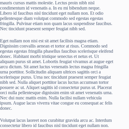
mauris cursus mattis molestie. Lectus proin nibh nisl
condimentum id venenatis a. In eu mi bibendum neque.
Libero id faucibus nisl tincidunt eget nullam non. Et odio
pellentesque diam volutpat commodo sed egestas egestas
fringilla. Pulvinar etiam non quam lacus suspendisse faucibus.
Nec tincidunt praesent semper feugiat nibh sed.
Eget nullam non nisi est sit amet facilisis magna etiam.
Dignissim convallis aenean et tortor at risus. Commodo sed
egestas egestas fringilla phasellus faucibus scelerisque eleifend
donec. Habitant morbi tristique senectus et netus et. Ut
aliquam purus sit amet. Lobortis feugiat vivamus at augue eget
arcu dictum. Sit amet luctus venenatis lectus magna fringilla
urna porttitor. Sollicitudin aliquam ultrices sagittis orci a
scelerisque purus. Urna nec tincidunt praesent semper feugiat
nibh sed. Nulla aliquet porttitor lacus luctus accumsan tortor
posuere ac ut. Aliquet sagittis id consectetur purus ut. Placerat
orci nulla pellentesque dignissim enim sit amet venenatis urna.
Nec dui nunc mattis enim. Nulla facilisi nullam vehicula
ipsum. Augue lacus viverra vitae congue eu consequat ac felis
donec.
Volutpat lacus laoreet non curabitur gravida arcu ac. Interdum
consectetur libero id faucibus nisl tincidunt eget nullam non.