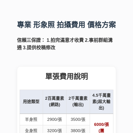
專業 形象照 拍攝費用 價格方案
信賴三保證：
1.拍完滿意才收費 2.事前群組溝
通 3.提供校稿修改
單張費用說明
4.5千萬畫
2百萬畫素
2千萬畫素
用途類型
素(超大輸
(網路)
(輸出)
出)
半身照
2900/張
3500/張
6000/張
全身照
3200/張
3800/張
(團