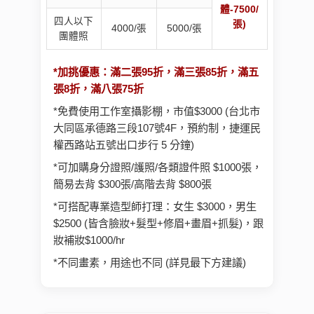
體-7500/
四人以下
張)
4000/張
5000/張
團體照
*加挑優惠：滿二張95折，滿三張85折，滿五
張8折，滿八張75折
*免費使用工作室攝影棚，市值$3000 (台北市
大同區承德路三段107號4F，預約制，捷運民
權西路站五號出口步行 5 分鐘)
*可加購身分證照/護照/各類證件照 $1000張，
簡易去背 $300張/高階去背 $800張
*可搭配專業造型師打理：女生 $3000，男生
$2500 (皆含臉妝+髮型+修眉+畫眉+抓髮)，跟
妝補妝$1000/hr
*不同畫素，用途也不同 (詳見最下方建議)