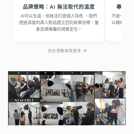
品牌策略：AI 無法取代的溫度
專業感
AI可以生成，但無法打造個人特色 。我們
不是一般證
透過深度的真人對話建立您的商業目標，量
以精細的職
身定調專屬的視覺定位。
容，
向右滑動探索更多