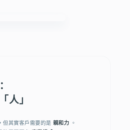
：
解「人」
，但其實客戶需要的是
親和力
。