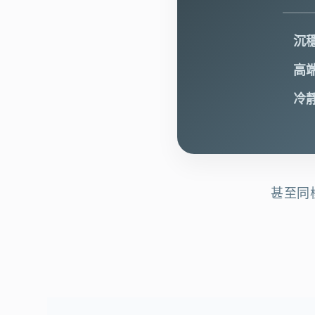
沉
高
冷
甚至同